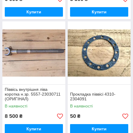
Купити
Купити
Піввісь внутрішня ліва
коротка н.зр. 5557-23030711
Прокладка піввісі 4310-
(ОРИГІНАЛ)
2304091
В наявності
В наявності
8 500
50
₴
₴
Купити
Купити