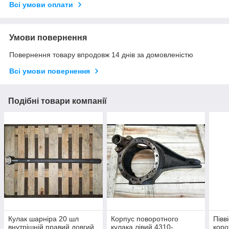
Всі умови оплати
Умови повернення
Повернення товару впродовж 14 днів за домовленістю
Всі умови повернення
Подібні товари компанії
Кулак шарніра 20 шл
Корпус поворотного
Півв
внутрішній правий довгий
кулака лівий 4310-
коро