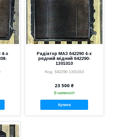
 4-х
Радіатор МАЗ 642290 4-х
08-
рядний мідний 642290-
1301010
0
642290-1301010
23 500 ₴
В наявності
Купити