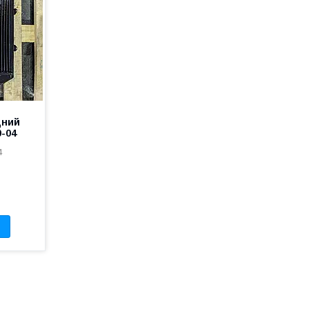
дний
0-04
4