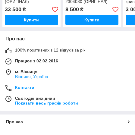
(ОРИГІНАЛ)
2304030 (ОРИГІНАЛ)
крив
(ОР
33 500
8 500
3 0
₴
₴
Купити
Купити
Про нас
100% позитивних з 12 відгуків за рік
Працює з 02.02.2016
м. Вінниця
Вінниця, Україна
Контакти
Сьогодні вихідний
Показати весь графік роботи
Про нас