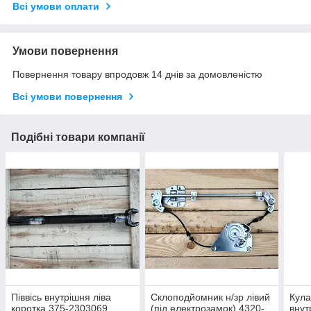
Всі умови оплати
Умови повернення
Повернення товару впродовж 14 днів за домовленістю
Всі умови повернення
Подібні товари компанії
Піввісь внутрішня ліва
Склоподйомник н/зр лівий
Кула
коротка 375-2303069
(під електрозамок) 4320-
внут