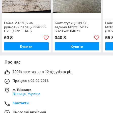
Гайка M18*1,5 на
Болт ступиці ЄВРО
Гайк
рульовий палець 334833-
задньої М22х1.5х95
М20х
П29 (ОРИГІНАЛ)
53205-3104071
(ОР
(ОРИГІНАЛ)
60
340
55
₴
₴
Купити
Купити
Про нас
100% позитивних з 12 відгуків за рік
Працює з 02.02.2016
м. Вінниця
Вінниця, Україна
Контакти
Сьогодні вихідний