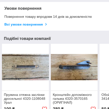
Умови повернення
Повернення товару впродовж 14 днів за домовленістю
Всі умови повернення
Подібні товари компанії
Пружина отяжна заслінки
Кронштейн допоміжного
Обо
дросельної 4320-1108048
гальма 4320-3570165
341
Урал
(ОРИГІНАЛ)
100
280
50
₴
₴