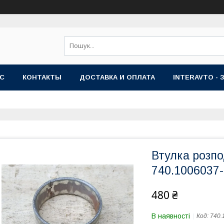
АС
КОНТАКТЫ
ДОСТАВКА И ОПЛАТА
INTERAVTO - 
Втулка розп
740.1006037
480 ₴
В наявності
Код:
740.