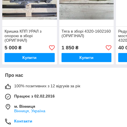
Кришка КПП УРАЛ з
Тяга в зборі 4320-1602160
Реду
опорою в зборі
(ОРИГІНАЛ)
мост
(ОРИГІНАЛ)
432
(ОР
5 000
1 850
40 
₴
₴
Купити
Купити
Про нас
100% позитивних з 12 відгуків за рік
Працює з 02.02.2016
м. Вінниця
Вінниця, Україна
Контакти