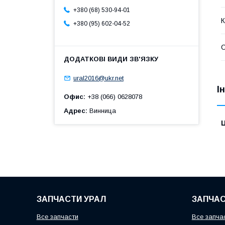
+380 (68) 530-94-01
К
+380 (95) 602-04-52
С
ural2016@ukr.net
І
Офис
+38 (066) 0628078
Адрес
Винница
Ц
ЗАПЧАСТИ УРАЛ
ЗАПЧАС
Все запчасти
Все запча