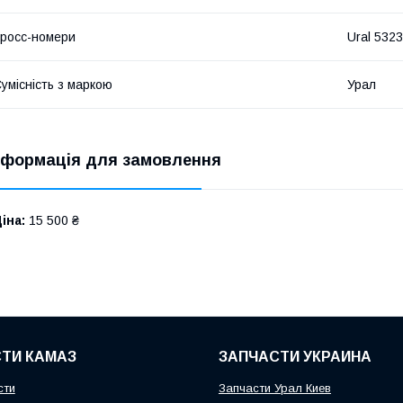
росс-номери
Ural 532
умісність з маркою
Урал
нформація для замовлення
іна:
15 500 ₴
ТИ КАМАЗ
ЗАПЧАСТИ УКРАИНА
сти
Запчасти Урал Киев