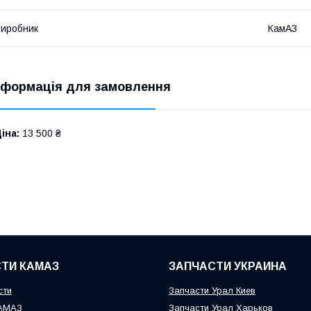
иробник
КамАЗ
нформація для замовлення
іна:
13 500 ₴
ТИ КАМАЗ
ЗАПЧАСТИ УКРАИНА
сти
Запчасти Урал Киев
КАМАЗ
Запчасти Урал Харьков