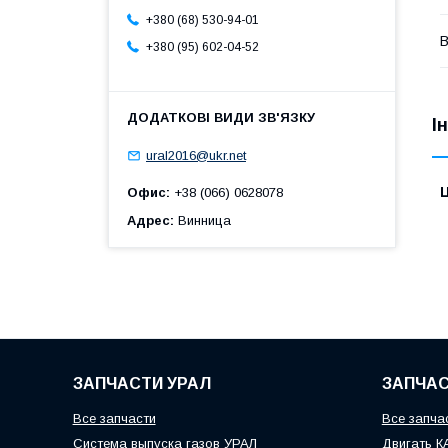
+380 (68) 530-94-01
В
+380 (95) 602-04-52
І
ural2016@ukr.net
Ц
Офис
+38 (066) 0628078
Адрес
Винница
ЗАПЧАСТИ УРАЛ
ЗАПЧАС
Все запчасти
Все запча
Система выпуска газов УРАЛ
Двигать 