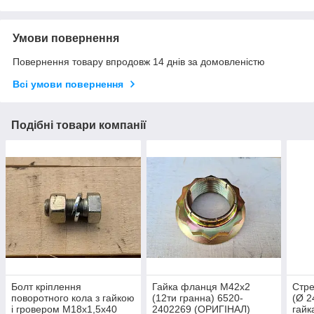
Умови повернення
Повернення товару впродовж 14 днів за домовленістю
Всі умови повернення
Подібні товари компанії
Болт кріплення
Гайка фланця М42х2
Стре
поворотного кола з гайкою
(12ти гранна) 6520-
(Ø 2
і гровером M18x1,5х40
2402269 (ОРИГІНАЛ)
гайк