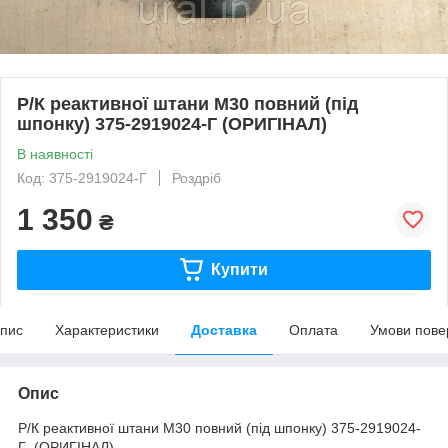
Р/К реактивної штани M30 повний (під
шпонку) 375-2919024-Г (ОРИГІНАЛ)
В наявності
Код: 375-2919024-Г
Роздріб
1 350
₴
Купити
пис
Характеристики
Доставка
Оплата
Умови пове
Опис
Р/К реактивної штани M30 повний (під шпонку) 375-2919024-
Г (ОРИГІНАЛ)